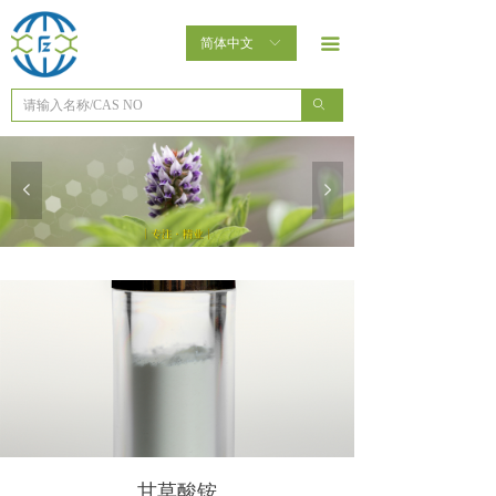
首页
简体中文
ꀅ
끀
了解泛植
ꄙ
产品中心
泛植未来
넳
넲
新闻动态
联系我们
甘草酸铵