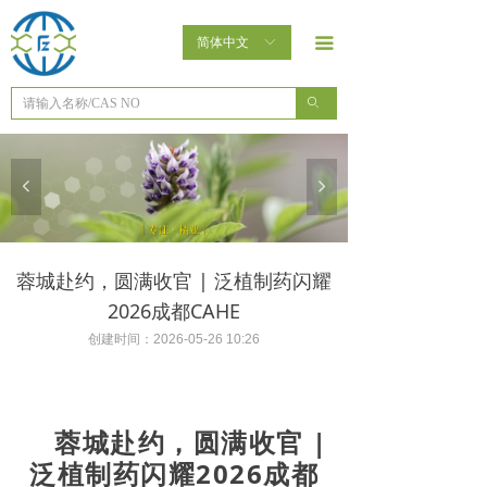
首页
简体中文
ꀅ
끀
了解泛植
ꄙ
产品中心
泛植未来
넳
넲
新闻动态
联系我们
蓉城赴约，圆满收官 | 泛植制药闪耀
2026成都CAHE
创建时间：
2026-05-26
10:26
蓉城赴约，圆满收官 |
泛植制药闪耀2026成都